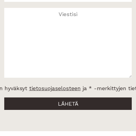
in hyväksyt
tietosuojaselosteen
ja * -merkittyjen tie