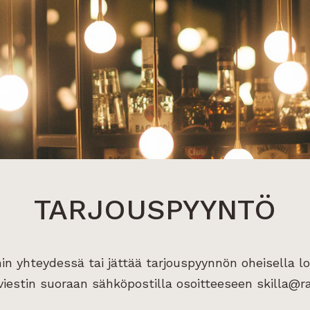
TARJOUSPYYNTÖ
hin yhteydessä tai jättää tarjouspyynnön oheisella l
iestin suoraan sähköpostilla osoitteeseen skilla@rav