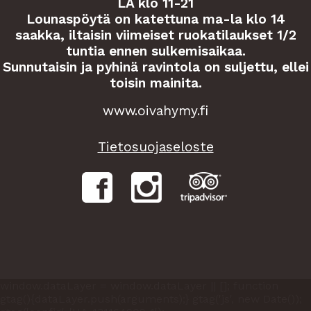
LA klo 11-21
Lounaspöytä on katettuna ma-la klo 14
saakka, iltaisin viimeiset ruokatilaukset 1/2
tuntia ennen sulkemisaikaa.
Sunnutaisin ja pyhinä ravintola on suljettu, ellei
toisin mainita.
www.oivahymy.fi
Tietosuojaseloste
window.dataLayer = window.dataLayer || []; function
gtag(){dataLayer.push(arguments);} gtag('js', new Date());