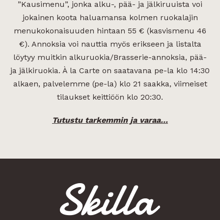
”Kausimenu”, jonka alku-, pää- ja jälkiruuista voi
jokainen koota haluamansa kolmen ruokalajin
menukokonaisuuden hintaan 55 € (kasvismenu 46
€). Annoksia voi nauttia myös erikseen ja listalta
löytyy muitkin alkuruokia/Brasserie-annoksia, pää-
ja jälkiruokia. À la Carte on saatavana pe-la klo 14:30
alkaen, palvelemme (pe-la) klo 21 saakka, viimeiset
tilaukset keittiöön klo 20:30.
Tutustu tarkemmin ja varaa…